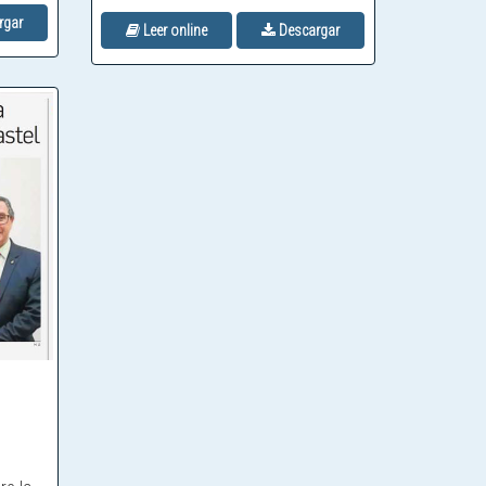
rgar
Leer online
Descargar