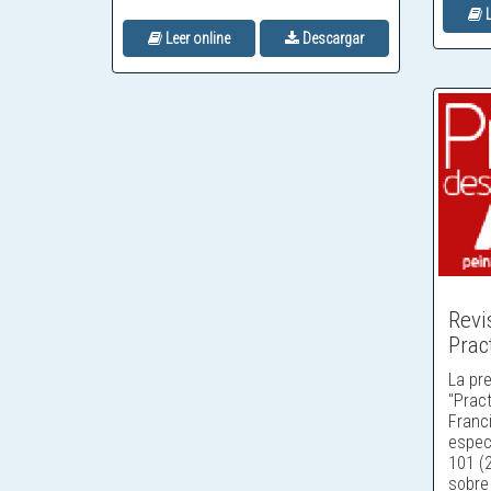
L
Leer online
Descargar
Revi
Prac
La pre
"Pract
Franci
especi
101 (
sobre 