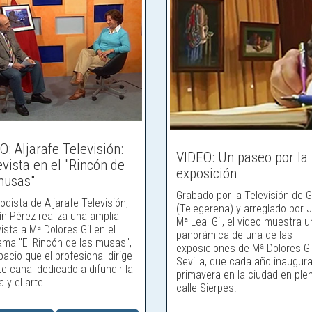
O: Aljarafe Televisión:
VIDEO: Un paseo por la
evista en el "Rincón de
exposición
musas"
Grabado por la Televisión de 
iodista de Aljarafe Televisión,
(Telegerena) y arreglado por 
n Pérez realiza una amplia
Mª Leal Gil, el video muestra 
ista a Mª Dolores Gil en el
panorámica de una de las
ama "El Rincón de las musas",
exposiciones de Mª Dolores Gi
acio que el profesional dirige
Sevilla, que cada año inaugura
e canal dedicado a difundir la
primavera en la ciudad en ple
a y el arte.
calle Sierpes.