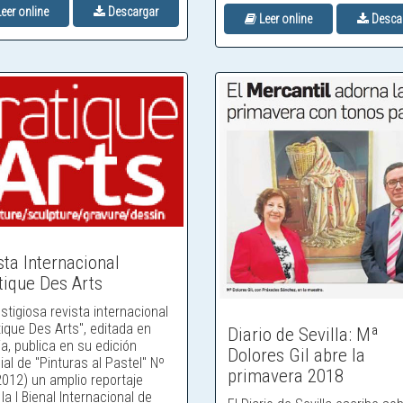
eer online
Descargar
Leer online
Desca
sta Internacional
tique Des Arts
stigiosa revista internacional
ique Des Arts", editada en
Diario de Sevilla: Mª
a, publica en su edición
Dolores Gil abre la
al de "Pinturas al Pastel" Nº
primavera 2018
2012) un amplio reportaje
la I Bienal Internacional de