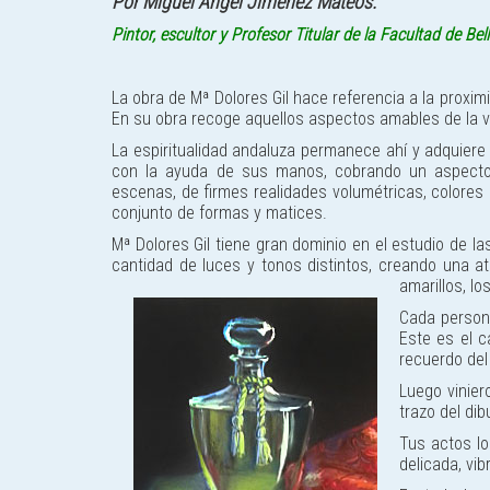
Por Miguel Ángel Jiménez Mateos.
Pintor, escultor y Profesor Titular de la Facultad de Bell
La obra de Mª Dolores Gil hace referencia a la proxim
En su obra recoge aquellos aspectos amables de la v
La espiritualidad andaluza permanece ahí y adquiere u
con la ayuda de sus manos, cobrando un aspecto 
escenas, de firmes realidades volumétricas, colores
conjunto de formas y matices.
Mª Dolores Gil tiene gran dominio en el estudio de la
cantidad de luces y tonos distintos, creando una a
amarillos, lo
Cada persona
Este es el c
recuerdo del 
Luego vinier
trazo del dib
Tus actos l
delicada, vi