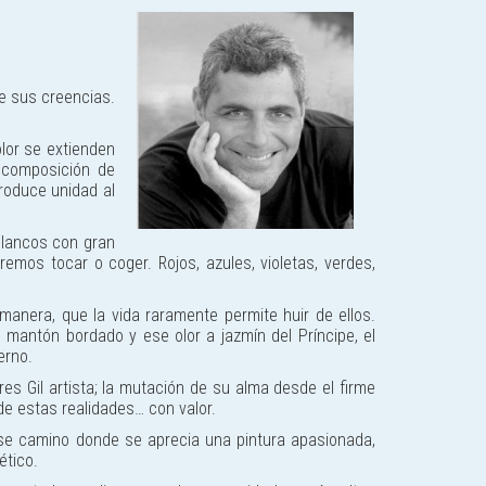
de sus creencias.
olor se extienden
 composición de
roduce unidad al
 blancos con gran
mos tocar o coger. Rojos, azules, violetas, verdes,
anera, que la vida raramente permite huir de ellos.
 mantón bordado y ese olor a jazmín del Príncipe, el
erno.
es Gil artista; la mutación de su alma desde el firme
 de estas realidades… con valor.
se camino donde se aprecia una pintura apasionada,
ético.