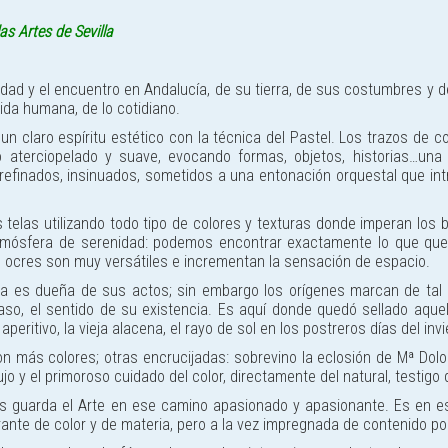
as Artes de Sevilla
idad y el encuentro en Andalucía, de su tierra, de sus costumbres y 
ida humana, de lo cotidiano.
n claro espíritu estético con la técnica del Pastel. Los trazos de c
aterciopelado y suave, evocando formas, objetos, historias…una
 refinados, insinuados, sometidos a una entonación orquestal que int
s telas utilizando todo tipo de colores y texturas donde imperan los
tmósfera de serenidad: podemos encontrar exactamente lo que quere
s ocres s
on muy versátiles e incrementan la sensación de espacio.
 es dueña de sus actos; sin embargo los orígenes marcan de tal m
aso, el sentido de su existencia. Es aquí donde quedó sellado aquel
aperitivo, la vieja alacena, el rayo de sol en los postreros días del invi
on más colores; otras encrucijadas: sobrevino la eclosión de Mª Dolor
ujo y el primoroso cuidado del color, directamente del natural, testigo
os guarda el Arte en ese camino apasionado y apasionante. Es en e
brante de color y de materia, pero a la vez impregnada de contenido po